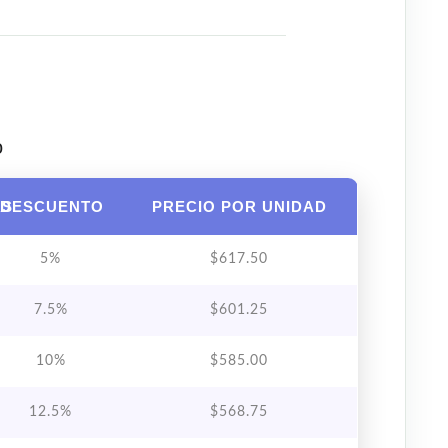
o
AS
DESCUENTO
PRECIO POR UNIDAD
5%
$
617.50
7.5%
$
601.25
10%
$
585.00
12.5%
$
568.75