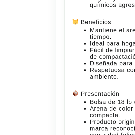
químicos agres
Beneficios
Mantiene el a
tiempo
.
Ideal para
hoga
Fácil de limpiar
de compactaci
Diseñada para
Respetuosa con
ambiente.
Presentación
Bolsa de
18 lb 
Arena de color 
compacta.
Producto origi
marca reconoci
seguridad felin