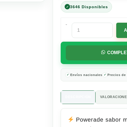
3646 Disponibles
-
Powerade
Sabor
Moras
1
Litro
COMPLE
cantidad
Envíos nacionales
Precios de
DESCRIPCIÓN
VALORACIONES
Powerade sabor mo