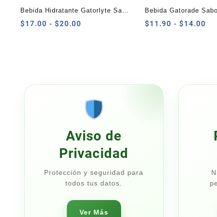
Bebida Hidratante Gatorlyte Sabor
Bebida Gatorade Sab
Uva 591 ml
Rango
ml
Ra
$
17.00
-
$
20.00
$
11.90
-
$
14.00
de
de
precios:
pre
desde
de
$17.00
$1
hasta
ha
$20.00
$1
Aviso de
Privacidad
Protección y seguridad para
N
todos tus datos.
pe
Ver Más