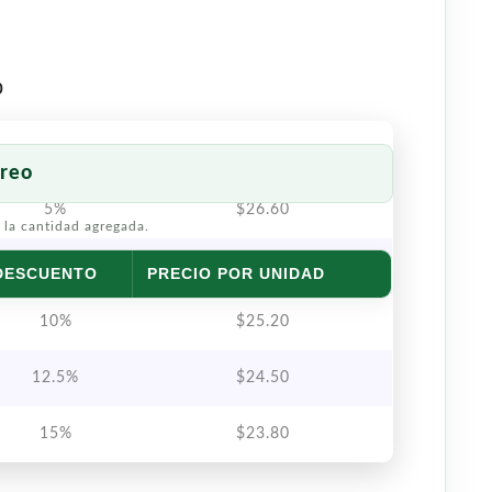
o
reo
5%
$
26.60
 la cantidad agregada.
7.5%
$
25.90
DESCUENTO
PRECIO POR UNIDAD
10%
$
25.20
12.5%
$
24.50
15%
$
23.80