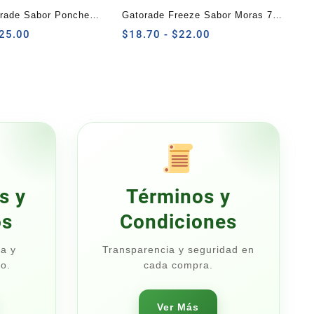
rade Sabor Ponche
Gatorade Freeze Sabor Moras 750
Litro
Rango
ml
Rango
25.00
$
18.70
-
$
22.00
de
de
precios:
precios:
desde
desde
$21.25
$18.70
hasta
hasta
$25.00
$22.00
s y
Términos y
os
Condiciones
a y
Transparencia y seguridad en
o.
cada compra.
Ver Más