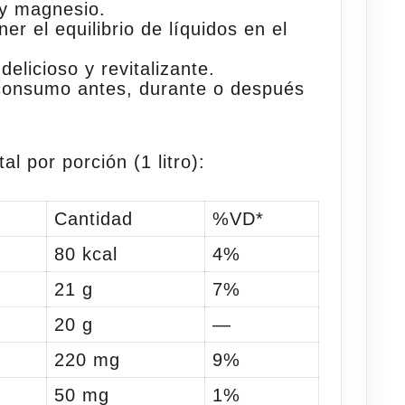
 y magnesio.
r el equilibrio de líquidos en el
elicioso y revitalizante.
 consumo antes,
durante
o después
l por porción (1 litro):
Cantidad
%VD*
80 kcal
4%
21 g
7%
20 g
—
220 mg
9%
50 mg
1%