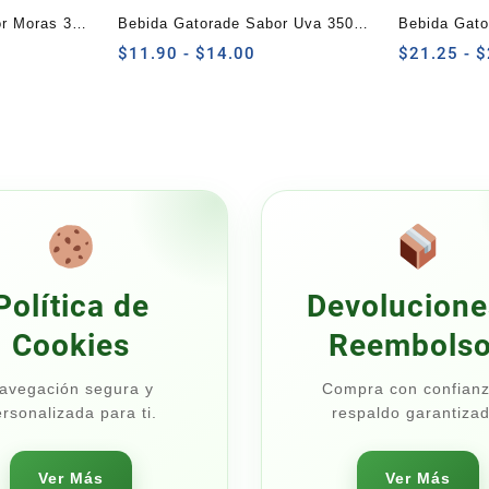
or Moras 350
Bebida Gatorade Sabor Uva 350
Bebida Gato
ngo
ml
Rango
de Frutas 1 
$
11.90
-
$
14.00
$
21.25
-
$
de
cios:
precios:
sde
desde
1.90
$11.90
sta
hasta
4.00
$14.00
Política de
Devolucione
Cookies
Reembols
avegación segura y
Compra con confianz
rsonalizada para ti.
respaldo garantizad
Ver Más
Ver Más