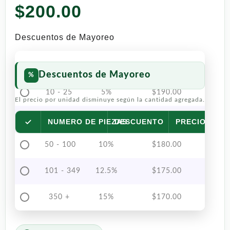
$
200.00
Descuentos de Mayoreo
Descuentos de Mayoreo
10 - 25
5%
$
190.00
El precio por unidad disminuye según la cantidad agregada.
26 - 49
7.5%
$
185.00
NUMERO DE PIEZAS
DESCUENTO
PRECIO POR 
50 - 100
10%
$
180.00
101 - 349
12.5%
$
175.00
350 +
15%
$
170.00