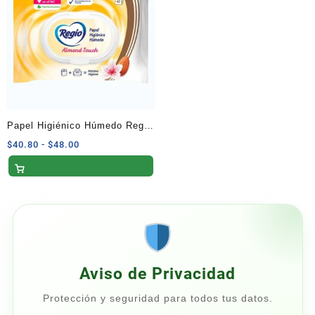
$200.00
$75.00
Papel Higiénico Húmedo Regio
Almond Touch Paquete con 42
Rango
$
40.80
-
$
48.00
de
Hojas
precios:
desde
$40.80
hasta
$48.00
Aviso de Privacidad
Protección y seguridad para todos tus datos.