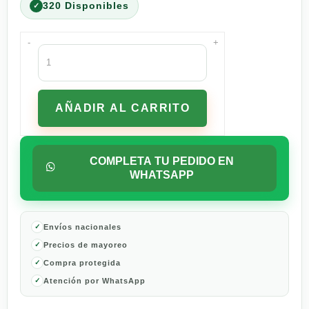
320 Disponibles
-
+
Papel
Higiénico
Regio
Luxury
AÑADIR AL CARRITO
Almond
Touch
4
Rollos
COMPLETA TU PEDIDO EN
XXL
WHATSAPP
cantidad
Envíos nacionales
Precios de mayoreo
Compra protegida
Atención por WhatsApp