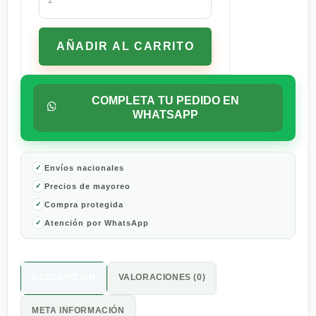
Doña
María
Almendrado
AÑADIR AL CARRITO
listo
para
servir
360
COMPLETA TU PEDIDO EN
g
WHATSAPP
cantidad
Envíos nacionales
Precios de mayoreo
Compra protegida
Atención por WhatsApp
DESCRIPCIÓN
VALORACIONES (0)
META INFORMACIÓN