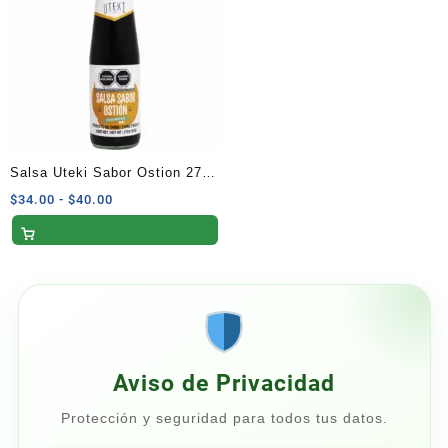
$21.00
$74.00
Salsa Uteki Sabor Ostion 270
G
Rango
$
34.00
-
$
40.00
de
precios:
desde
$34.00
hasta
$40.00
Aviso de Privacidad
Protección y seguridad para todos tus datos.