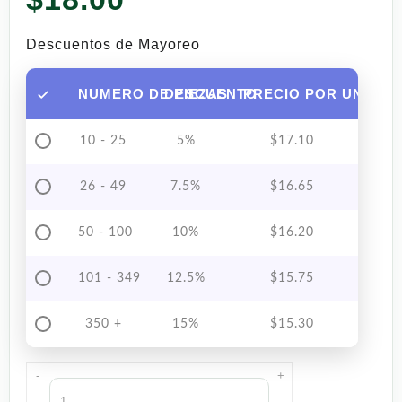
Descuentos de Mayoreo
NUMERO DE PIEZAS
DESCUENTO
PRECIO POR UNIDAD
10 - 25
5%
$
17.10
26 - 49
7.5%
$
16.65
50 - 100
10%
$
16.20
101 - 349
12.5%
$
15.75
350 +
15%
$
15.30
-
+
Mole