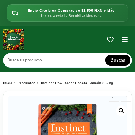
Saltar
al
Envío Gratis en Compras de
$1,500 MXN o Más.
contenido
Envíos a toda la República Mexicana.
Buscar
Inicio
Productos
Instinct Raw Boost Receta Salmón 8.6 kg
←
→