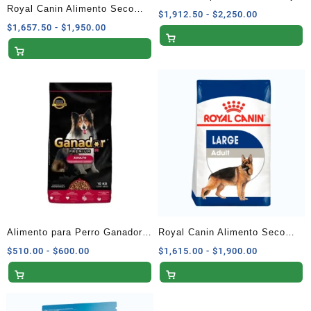
Valorado
Royal Canin Alimento Seco
en Calorías para Perros
Rango
$
1,912.50
-
$
2,250.00
con
5.00
para Perro Adulto Raza
Rango
$
1,657.50
-
$
1,950.00
de
Adultos 13 kg
de 5
de
precios:
Mediana 13.6 kg
precios:
desde
desde
$1,912.50
$1,657.50
hasta
hasta
$2,250.00
$1,950.00
Alimento para Perro Ganador
Royal Canin Alimento Seco
Premium Adulto Razas
para Perro Adulto de Raza
Rango
Rango
$
510.00
-
$
600.00
$
1,615.00
-
$
1,900.00
de
de
Medianas y Grandes 10 kg
Grande 13.6 kg
precios:
precios:
desde
desde
$510.00
$1,615.00