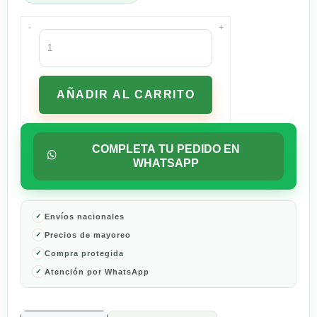
-
+
Instinct
Raw
Boost
Receta
AÑADIR AL CARRITO
Salmón
8.6
kg
cantidad
COMPLETA TU PEDIDO EN
WHATSAPP
Envíos nacionales
Precios de mayoreo
Compra protegida
Atención por WhatsApp