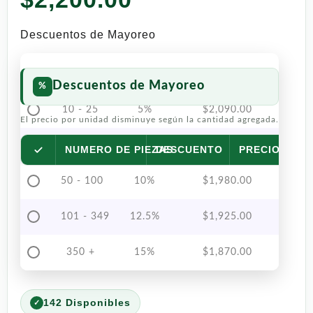
Descuentos de Mayoreo
Descuentos de Mayoreo
10 - 25
5%
$
2,090.00
El precio por unidad disminuye según la cantidad agregada.
26 - 49
7.5%
$
2,035.00
NUMERO DE PIEZAS
DESCUENTO
PRECIO POR 
50 - 100
10%
$
1,980.00
101 - 349
12.5%
$
1,925.00
350 +
15%
$
1,870.00
142 Disponibles