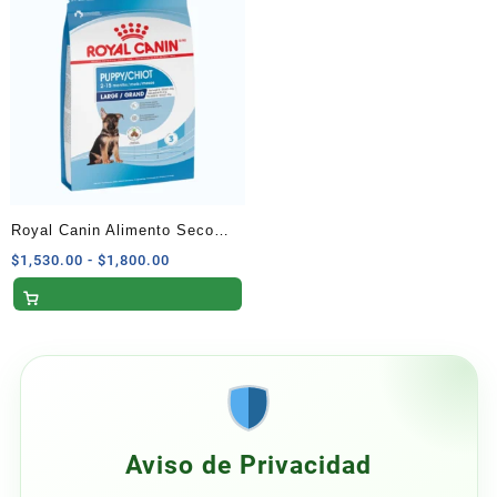
hasta
hasta
$600.00
$1,900.00
Royal Canin Alimento Seco
para Cachorros de Raza
Rango
$
1,530.00
-
$
1,800.00
de
Grande 13.6 kg
precios:
desde
$1,530.00
hasta
$1,800.00
Aviso de Privacidad