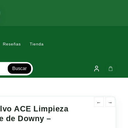
Reseñas
Tienda
Buscar
←
→
olvo ACE Limpieza
e de Downy –