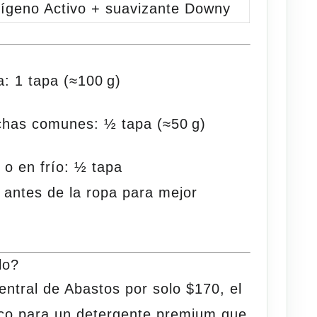
ígeno Activo + suavizante Downy
a:
1 tapa (≈100 g)
chas comunes:
½ tapa (≈50 g)
o en frío:
½ tapa
 antes de la ropa para mejor
lo?
entral de Abastos
por solo
$
170
, el
co
para un detergente premium que