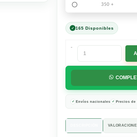
350 +
165 Disponibles
-
Detergente
en
Polvo
ACE
Limpieza
COMPLE
Rápida
con
Toque
de
Envíos nacionales
Precios de
Downy
–
3.5 Kg
DESCRIPCIÓN
VALORACIONES
cantidad