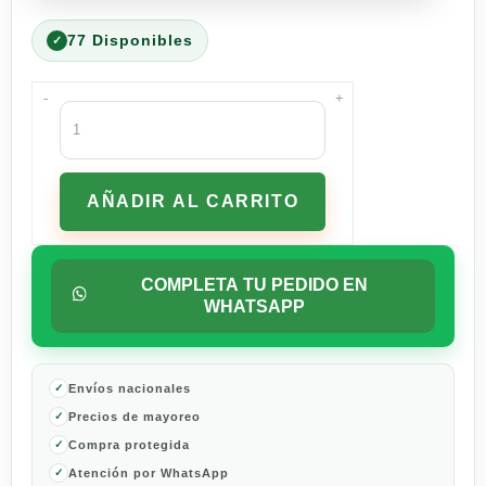
77 Disponibles
-
+
Croquetas
Pro
Plan
Veterinary
AÑADIR AL CARRITO
Diets
NF
Cuidado
Renal
COMPLETA TU PEDIDO EN
para
WHATSAPP
Perros
15.4
Kg
cantidad
Envíos nacionales
Precios de mayoreo
Compra protegida
Atención por WhatsApp