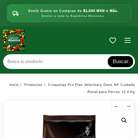
Saltar
al
Envío Gratis en Compras de
$1,500 MXN o Más.
contenido
Envíos a toda la República Mexicana.
Buscar
Inicio
Productos
Croquetas Pro Plan Veterinary Diets NF Cuidado
Renal para Perros 15.4 Kg
←
→