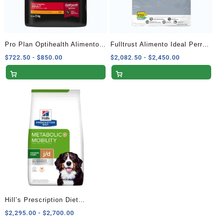
Pro Plan Optihealth Alimento
Fulltrust Alimento Ideal Perros
Seco para Perros Adultos de
Adultos Razas Medianas y
Rango
Rango
$
722.50
-
$
850.00
$
2,082.50
-
$
2,450.00
de
de
Raza Pequeña con Receta de
Grandes 20 kg
precios:
precios:
Pollo y Arroz 7.5 Kg
desde
desde
$722.50
$2,082.50
hasta
hasta
$850.00
$2,450.00
Hill’s Prescription Diet
Metabolic & Mobility Perro
Rango
$
2,295.00
-
$
2,700.00