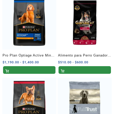
Pro Plan Optiage Active Mind
Alimento para Perro Ganador
Alimento Seco para Perros
Premium Adulto Razas
Rango
Rango
$
1,190.00
-
$
1,400.00
$
510.00
-
$
600.00
de
de
Senior 13 kg
Medianas y Grandes 10 kg
precios:
precios:
desde
desde
$1,190.00
$510.00
hasta
hasta
$1,400.00
$600.00