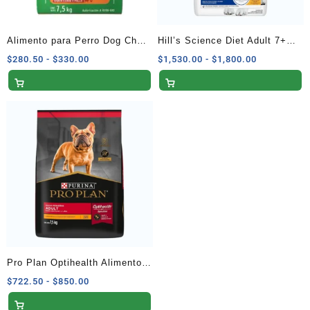
Alimento para Perro Dog Chow
Hill’s Science Diet Adult 7+
Extra Life Adultos Minis y
Nutrición Senior Raza Mediana
Rango
Rango
$
280.50
-
$
330.00
$
1,530.00
-
$
1,800.00
de
de
Pequeños 7.5 kg
12 kg
precios:
precios:
desde
desde
$280.50
$1,530.00
hasta
hasta
$330.00
$1,800.00
Pro Plan Optihealth Alimento
Seco para Perros Adultos de
Rango
$
722.50
-
$
850.00
de
Raza Pequeña con Receta de
precios: