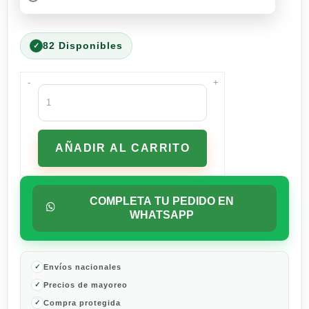
82 Disponibles
-
+
Croquetas
Bravery
Alimento
Natural
AÑADIR AL CARRITO
Libre
de
Granos
para
COMPLETA TU PEDIDO EN
Perros
WHATSAPP
Adultos
de
Raza
Pequeña
Envíos nacionales
2
Precios de mayoreo
Kg
Compra protegida
cantidad