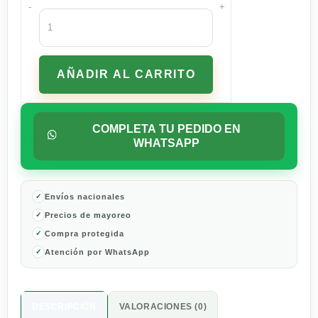
-
+
Canela
en
Ramas
1
AÑADIR AL CARRITO
Kg
cantidad
COMPLETA TU PEDIDO EN
WHATSAPP
Envíos nacionales
Precios de mayoreo
Compra protegida
Atención por WhatsApp
DESCRIPCIÓN
VALORACIONES (0)