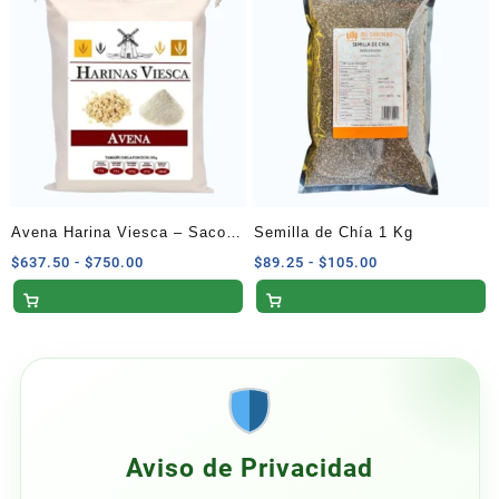
hasta
hasta
$100.00
$115.00
Avena Harina Viesca – Saco
Semilla de Chía 1 Kg
de 25 kg
Rango
Rango
$
637.50
-
$
750.00
$
89.25
-
$
105.00
de
de
precios:
precios:
desde
desde
$637.50
$89.25
hasta
hasta
$750.00
$105.00
Aviso de Privacidad