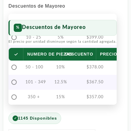
Descuentos de Mayoreo
Descuentos de Mayoreo
10 - 25
5%
$
399.00
El precio por unidad disminuye según la cantidad agregada.
26 - 49
7.5%
$
388.50
NUMERO DE PIEZAS
DESCUENTO
PRECIO POR 
50 - 100
10%
$
378.00
101 - 349
12.5%
$
367.50
350 +
15%
$
357.00
1145 Disponibles