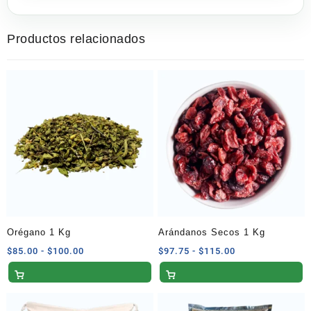
Productos relacionados
Orégano 1 Kg
Arándanos Secos 1 Kg
Rango
Rango
$
85.00
-
$
100.00
$
97.75
-
$
115.00
de
de
precios:
precios:
desde
desde
$85.00
$97.75