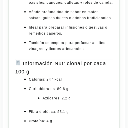
pasteles, panqués, galletas y roles de canela.
Añade profundidad de sabor en
moles,
salsas, guisos dulces o adobos tradicionales
.
Ideal para preparar
infusiones digestivas
o
remedios caseros
.
También se emplea para
perfumar aceites,
vinagres y licores artesanales
.
Información Nutricional por cada
100 g
Calorías:
247 kcal
Carbohidratos:
80.6 g
Azúcares: 2.2 g
Fibra dietética:
53.1 g
Proteína:
4 g