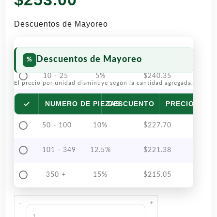
Descuentos de Mayoreo
Descuentos de Mayoreo
10 - 25
5%
$
240.35
El precio por unidad disminuye según la cantidad agregada.
26 - 49
7.5%
$
234.03
NUMERO DE PIEZAS
DESCUENTO
PRECIO POR 
50 - 100
10%
$
227.70
101 - 349
12.5%
$
221.38
350 +
15%
$
215.05
-
+
Café