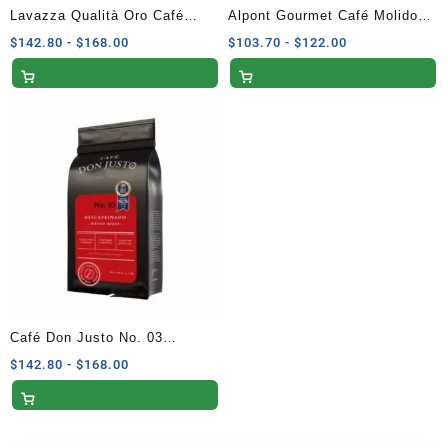
Lavazza Qualità Oro Café
Alpont Gourmet Café Molido
Molido 250g
Sabor Avellana 250g
Rango
Rango
$
142.80
-
$
168.00
$
103.70
-
$
122.00
de
de
precios:
precios:
desde
desde
$142.80
$103.70
hasta
hasta
$168.00
$122.00
Café Don Justo No. 03
Descafeinado Molido 500g
Rango
$
142.80
-
$
168.00
de
precios:
desde
$142.80