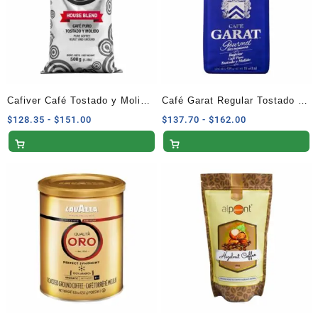
Cafiver Café Tostado y Molido
Café Garat Regular Tostado y
500 G
Molido 454g
Rango
Rango
$
128.35
-
$
151.00
$
137.70
-
$
162.00
de
de
precios:
precios:
desde
desde
$128.35
$137.70
hasta
hasta
$151.00
$162.00