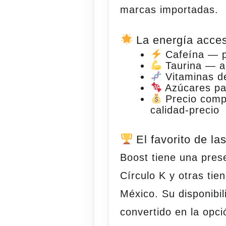
marcas
importadas
.
La energía acces
Cafeína
— pa
Taurina
— am
Vitaminas d
Azúcares
pa
Precio comp
calidad-precio
El favorito de la
Boost tiene una pre
Círculo K y otras ti
México. Su disponibil
convertido en la opci