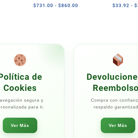
ngo
Pack 24 Latas 250ml
Rango
$
731.00
-
$
860.00
$
33.92
-
$
de
cios:
precios:
sde
desde
0.38
$731.00
sta
hasta
7.50
$860.00
Política de
Devolucione
Cookies
Reembols
avegación segura y
Compra con confianz
rsonalizada para ti.
respaldo garantizad
Ver Más
Ver Más