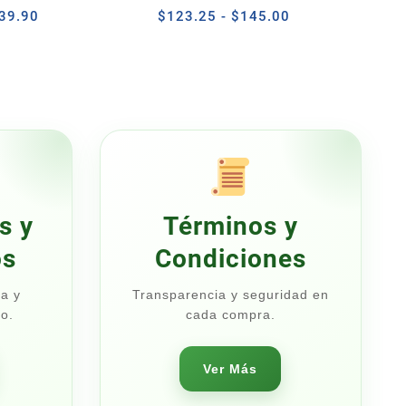
Rango
Latas de 250 ml c/u
Rango
39.90
$
123.25
-
$
145.00
de
de
precios:
precios:
desde
desde
$33.92
$123.25
hasta
hasta
$39.90
$145.00
s y
Términos y
os
Condiciones
a y
Transparencia y seguridad en
o.
cada compra.
Ver Más