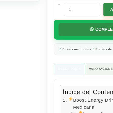
-
Boost
Energy
Drink
Original
473ml
COMPLE
cantidad
Envíos nacionales
Precios de
DESCRIPCIÓN
VALORACIONES
Índice del Conte
Boost Energy Dri
Mexicana