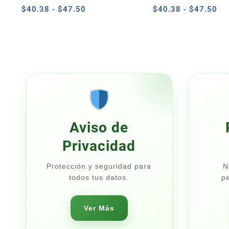
Rango
Ra
$
40.38
-
$
47.50
$
40.38
-
$
47.50
de
de
precios:
pre
desde
de
$40.38
$4
hasta
ha
$47.50
$4
Aviso de
Privacidad
Protección y seguridad para
N
todos tus datos.
pe
Ver Más