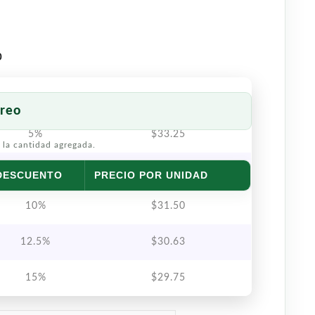
o
reo
5%
$
33.25
 la cantidad agregada.
7.5%
$
32.38
DESCUENTO
PRECIO POR UNIDAD
10%
$
31.50
12.5%
$
30.63
15%
$
29.75