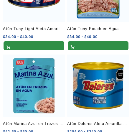
Atún Tuny Light Aleta Amarilla
Atún Tuny Pouch en Agua
en Agua Jumbo 295 G
Bajo en Sodio 180 G
Rango
Rango
$
34.00
-
$
40.00
$
34.00
-
$
40.00
de
de
precios:
precios:
desde
desde
$34.00
$34.00
hasta
hasta
$40.00
$40.00
Atún Marina Azul en Trozos –
Atún Dolores Aleta Amarilla en
Paquete de 4 x 74 g
Agua – 1.880 Kg
Rango
Rango
$
42.50
-
$
50.00
$
204.00
-
$
240.00