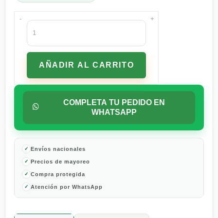
-
+
Atún
Tuny
Gourmet
al
AÑADIR AL CARRITO
Pibil
75
G
cantidad
COMPLETA TU PEDIDO EN
WHATSAPP
Envíos nacionales
Precios de mayoreo
Compra protegida
Atención por WhatsApp