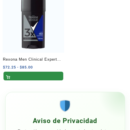
hasta
hasta
$60.00
$60.00
Rexona Men Clinical Expert
Clean en Barra 58 G
Rango
$
72.25
-
$
85.00
de
precios:
desde
$72.25
hasta
$85.00
Aviso de Privacidad