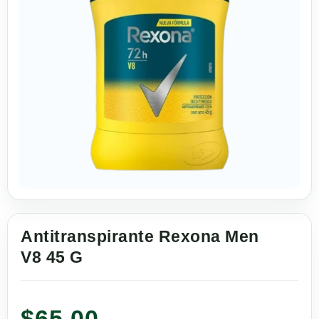
Antitranspirante Rexona Men
V8 45 G
$
65.00