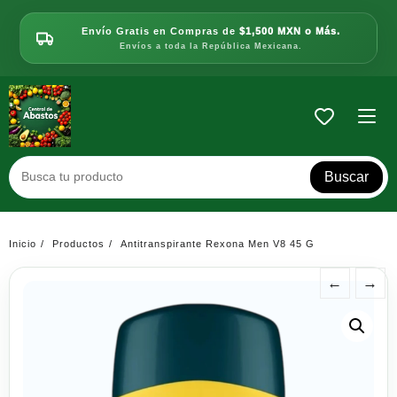
Saltar
al
Envío Gratis en Compras de
$1,500 MXN o Más.
contenido
Envíos a toda la República Mexicana.
Buscar
Inicio
Productos
Antitranspirante Rexona Men V8 45 G
←
→