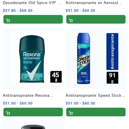
Desodorante Old Spice VIP en
Antitranspirante en Aerosol
Barra 50 g
Rexona Men Xtracool 90 G
Rango
Rango
$
57.80
-
$
68.00
$
51.00
-
$
60.00
de
de
precios:
precios:
desde
desde
$57.80
$51.00
hasta
hasta
$68.00
$60.00
Antitranspirante Rexona
Antitranspirante Speed Stick
Marine en Barra para Caballero
Waterproof Fresh en Aerosol
Rango
Rango
$
51.00
-
$
60.00
$
51.00
-
$
60.00
de
de
– 45 G
91 G
precios:
precios:
desde
desde
$51.00
$51.00