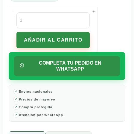
-
+
Antitranspirante
Rexona
Men
V8
AÑADIR AL CARRITO
45
G
cantidad
COMPLETA TU PEDIDO EN
WHATSAPP
Envíos nacionales
Precios de mayoreo
Compra protegida
Atención por WhatsApp