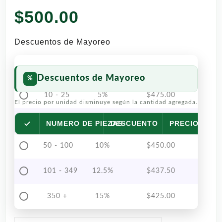
con
5.00
$
500.00
de 5 en
base a
valoración
de un
Descuentos de Mayoreo
cliente
Descuentos de Mayoreo
10 - 25
5%
$
475.00
El precio por unidad disminuye según la cantidad agregada.
26 - 49
7.5%
$
462.50
NUMERO DE PIEZAS
DESCUENTO
PRECIO POR 
50 - 100
10%
$
450.00
101 - 349
12.5%
$
437.50
350 +
15%
$
425.00