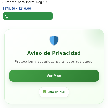
Alimento para Perro Dog Chow
Extra Life Adulto Minis y
Rango
$
178.50
-
$
210.00
de
Pequeños 4 kg
precios:
desde
$178.50
hasta
$210.00
Aviso de Privacidad
Protección y seguridad para todos tus datos.
Ver Más
Sitio Oficial