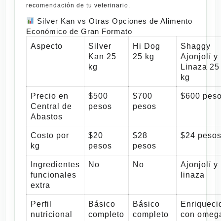
recomendación de tu veterinario.
Silver Kan vs Otras Opciones de Alimento
Económico de Gran Formato
Aspecto
Silver
Hi Dog
Shaggy
Kan 25
25 kg
Ajonjolí y
kg
Linaza 25
kg
Precio en
$500
$700
$600 pes
Central de
pesos
pesos
Abastos
Costo por
$20
$28
$24 peso
kg
pesos
pesos
Ingredientes
No
No
Ajonjolí y
funcionales
linaza
extra
Perfil
Básico
Básico
Enriqueci
nutricional
completo
completo
con omeg