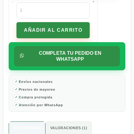
-
+
Alimento
Silver
Kan
Para
AÑADIR AL CARRITO
Perro
Bulto
25
kg
COMPLETA TU PEDIDO EN
cantidad
WHATSAPP
Envíos nacionales
Precios de mayoreo
Compra protegida
Atención por WhatsApp
DESCRIPCIÓN
VALORACIONES (1)