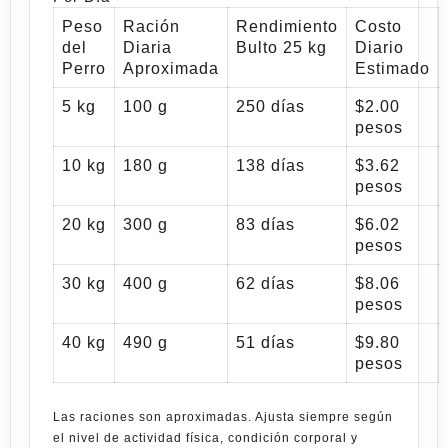
Peso
Ración
Rendimiento
Costo
del
Diaria
Bulto 25 kg
Diario
Perro
Aproximada
Estimado
5 kg
100 g
250 días
$2.00
pesos
10 kg
180 g
138 días
$3.62
pesos
20 kg
300 g
83 días
$6.02
pesos
30 kg
400 g
62 días
$8.06
pesos
40 kg
490 g
51 días
$9.80
pesos
Las raciones son aproximadas. Ajusta siempre según
el nivel de actividad física, condición corporal y