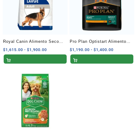
Royal Canin Alimento Seco
Pro Plan Optistart Alimento
para Perro Adulto de Raza
Seco Cachorros Raza Grande
Rango
Rango
$
1,615.00
-
$
1,900.00
$
1,190.00
-
$
1,400.00
de
de
Grande 13.6 kg
Receta Pollo y Arroz 13 kg
precios:
precios:
desde
desde
$1,615.00
$1,190.00
hasta
hasta
$1,900.00
$1,400.00