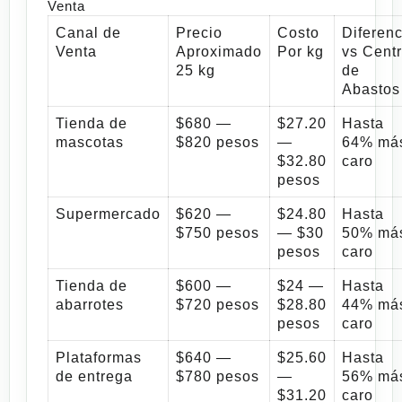
Venta
Canal de
Precio
Costo
Diferenc
Venta
Aproximado
Por kg
vs Centr
25 kg
de
Abastos
Tienda de
$680 —
$27.20
Hasta
mascotas
$820 pesos
—
64% má
$32.80
caro
pesos
Supermercado
$620 —
$24.80
Hasta
$750 pesos
— $30
50% má
pesos
caro
Tienda de
$600 —
$24 —
Hasta
abarrotes
$720 pesos
$28.80
44% má
pesos
caro
Plataformas
$640 —
$25.60
Hasta
de entrega
$780 pesos
—
56% má
$31.20
caro