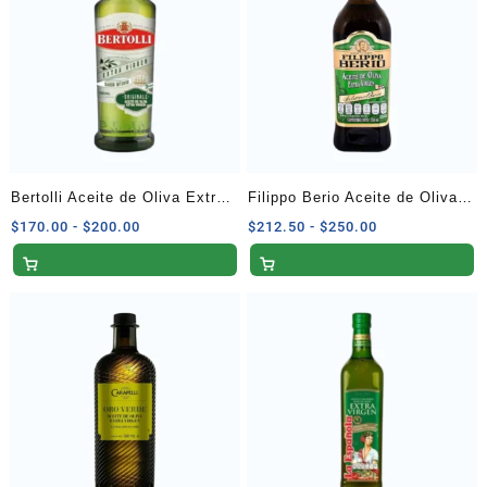
Bertolli Aceite de Oliva Extra
Filippo Berio Aceite de Oliva
Virgen “Sabor Intenso” 750 ml
Extra Virgen 750 ml
Rango
Rango
$
170.00
-
$
200.00
$
212.50
-
$
250.00
de
de
precios:
precios:
desde
desde
$170.00
$212.50
hasta
hasta
$200.00
$250.00