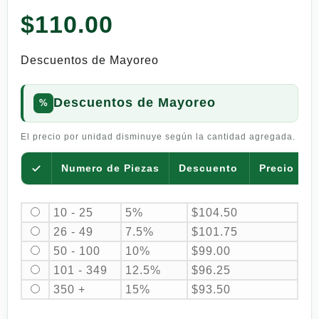
con
5.00
$
110.00
de 5 en
base a
valoración
de un
Descuentos de Mayoreo
cliente
Descuentos de Mayoreo
El precio por unidad disminuye según la cantidad agregada.
Numero de Piezas
Descuento
Precio por
10 - 25
5%
$
104.50
26 - 49
7.5%
$
101.75
50 - 100
10%
$
99.00
101 - 349
12.5%
$
96.25
350 +
15%
$
93.50