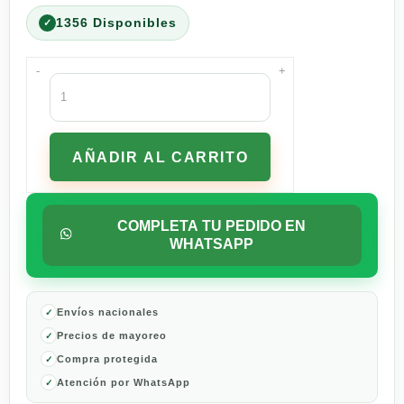
1356 Disponibles
-
+
Aceite
de
Oliva
Ybarra
AÑADIR AL CARRITO
Lata
-
473
ml
COMPLETA TU PEDIDO EN
cantidad
WHATSAPP
Envíos nacionales
Precios de mayoreo
Compra protegida
Atención por WhatsApp