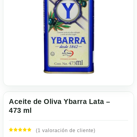
Aceite de Oliva Ybarra Lata –
473 ml
(
1
valoración de cliente)
Valorado
1