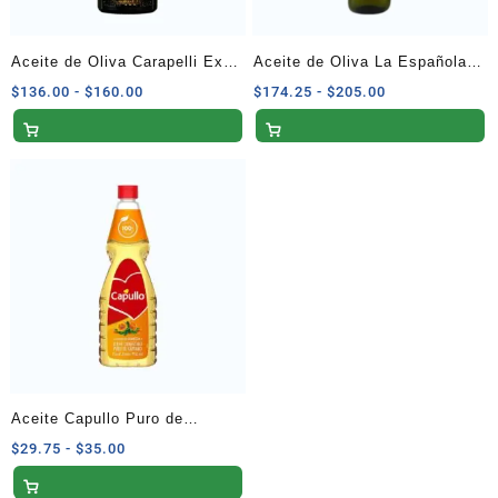
Aceite de Oliva Carapelli Extra
Aceite de Oliva La Española
Virgen 500 ml
Extra Virgen 750 ml
Rango
Rango
$
136.00
-
$
160.00
$
174.25
-
$
205.00
de
de
precios:
precios:
desde
desde
$136.00
$174.25
hasta
hasta
$160.00
$205.00
Aceite Capullo Puro de
Cártamo 750 ml
Rango
$
29.75
-
$
35.00
de
precios: