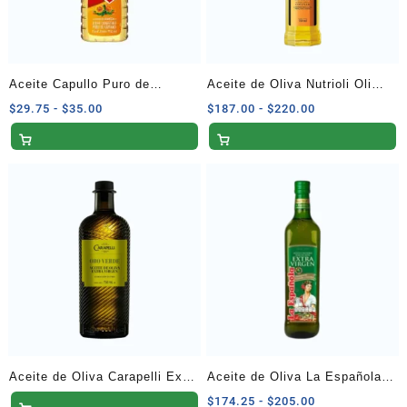
Aceite Capullo Puro de
Aceite de Oliva Nutrioli Oli
Cártamo 750 ml
750 ml
Rango
Rango
$
29.75
-
$
35.00
$
187.00
-
$
220.00
de
de
precios:
precios:
desde
desde
$29.75
$187.00
hasta
hasta
$35.00
$220.00
Aceite de Oliva Carapelli Extra
Aceite de Oliva La Española
Virgen 750 ml
Extra Virgen 750 ml
Rango
$
174.25
-
$
205.00