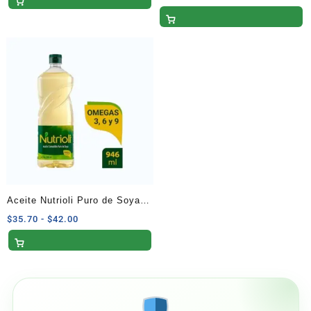
de
precios:
desde
$174.25
hasta
$205.00
Aceite Nutrioli Puro de Soya
946 ml
Rango
$
35.70
-
$
42.00
de
precios:
desde
$35.70
hasta
$42.00